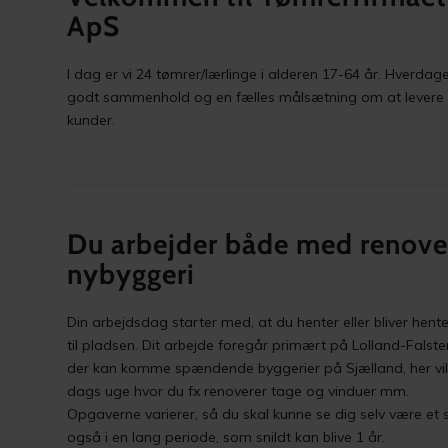
ApS
I dag er vi 24 tømrer/lærlinge i alderen 17-64 år. Hverdag
godt sammenhold og en fælles målsætning om at levere k
kunder.
Du arbejder både med renove
nybyggeri
Din arbejdsdag starter med, at du henter eller bliver hent
til pladsen. Dit arbejde foregår primært på Lolland-Falst
der kan komme spændende byggerier på Sjælland, her vil d
dags uge hvor du fx renoverer tage og vinduer mm.
Opgaverne varierer, så du skal kunne se dig selv være et 
også i en lang periode, som snildt kan blive 1 år.