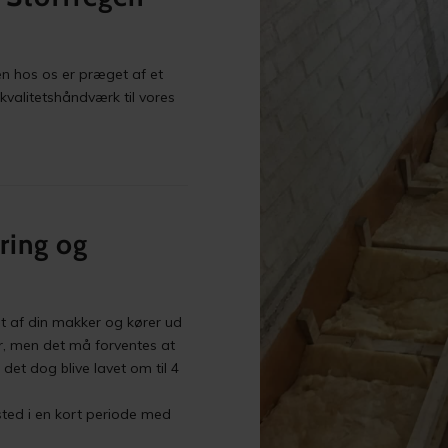
en hos os er præget af et
valitetshåndværk til vores
ring og
et af din makker og kører ud
er, men det må forventes at
et dog blive lavet om til 4
sted i en kort periode med